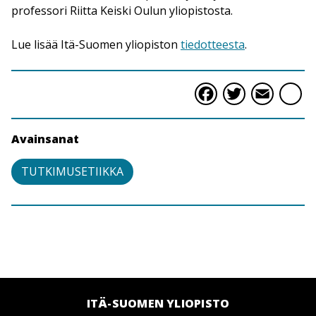
professori Riitta Keiski Oulun yliopistosta.
Lue lisää Itä-Suomen yliopiston
tiedotteesta
.
Faceboo
Twitte
Ema
S
Avainsanat
TUTKIMUSETIIKKA
ITÄ-SUOMEN YLIOPISTO