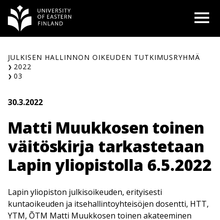
Siirry
O
sisältöön
JULKISEN HALLINNON OIKEUDEN TUTKIMUSRYHMÄ
2022
03
30.3.2022
Matti Muukkosen toinen
väitöskirja tarkastetaan
Lapin yliopistolla 6.5.2022
Lapin yliopiston julkisoikeuden, erityisesti
kuntaoikeuden ja itsehallintoyhteisöjen dosentti, HTT,
YTM, ÕTM Matti Muukkosen toinen akateeminen