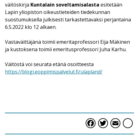
väitöskirja
Kuntalain soveltamisalasta
esitetään
Lapin yliopiston oikeustieteiden tiedekunnan
suostumuksella julkisesti tarkastettavaksi perjantaina
6.5.2022 klo 12 alkaen.
Vastaväittäjänä toimii emeritaprofessori Eija Mäkinen
ja kustoksena toimii emeritusprofessori Juha Karhu.
Väitöstä voi seurata etänä osoitteesta
https://blogi.eoppimispalvelut.fi/ulapland/
Faceboo
Twitte
Ema
S