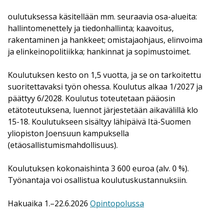
oulutuksessa käsitellään mm. seuraavia osa-alueita:
hallintomenettely ja tiedonhallinta; kaavoitus,
rakentaminen ja hankkeet; omistajaohjaus, elinvoima
ja elinkeinopolitiikka; hankinnat ja sopimustoimet.
Koulutuksen kesto on 1,5 vuotta, ja se on tarkoitettu
suoritettavaksi työn ohessa. Koulutus alkaa 1/2027 ja
päättyy 6/2028. Koulutus toteutetaan pääosin
etätoteutuksena, luennot järjestetään aikavälillä klo
15-18. Koulutukseen sisältyy lähipäivä Itä-Suomen
yliopiston Joensuun kampuksella
(etäosallistumismahdollisuus).
Koulutuksen kokonaishinta 3 600 euroa (alv. 0 %).
Työnantaja voi osallistua koulutuskustannuksiin.
Hakuaika 1.–22.6.2026
Opintopolussa