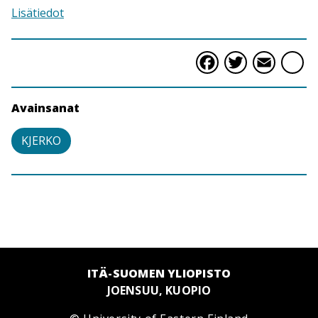
Lisätiedot
Faceboo
Twitte
Ema
S
Avainsanat
KJERKO
ITÄ-SUOMEN YLIOPISTO
JOENSUU, KUOPIO