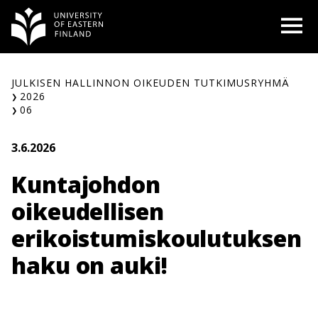
Siirry
O
sisältöön
JULKISEN HALLINNON OIKEUDEN TUTKIMUSRYHMÄ
2026
06
3.6.2026
Kuntajohdon
oikeudellisen
erikoistumiskoulutuksen
haku on auki!