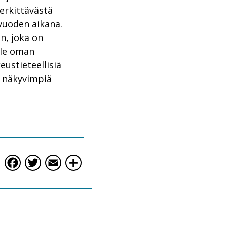
erkittävästä
vuoden aikana.
n, joka on
lle oman
ustieteellisiä
n näkyvimpiä
Facebook
Twitter
Email
Share