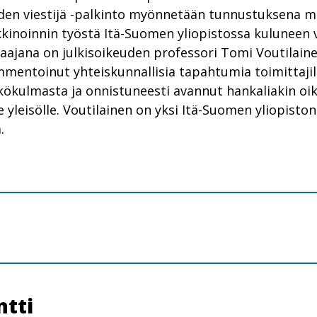
den viestijä -palkinto myönnetään tunnustuksena m
kkinoinnin työstä Itä-Suomen yliopistossa kuluneen 
aajana on julkisoikeuden professori Tomi Voutilaine
mentoinut yhteiskunnallisia tapahtumia toimittaji
ökulmasta ja onnistuneesti avannut hankaliakin oike
 yleisölle. Voutilainen on yksi Itä-Suomen yliopisto
.
tti