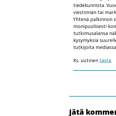
tiedekunnista. Vuo
viestinnän tai mar
Yhtenä palkinnon s
monipuolisesti kom
tutkimusalansa näk
kysymyksiä suurelle
tutkijoita mediassa
Ks. uutinen
tästä
.
Jätä kommen