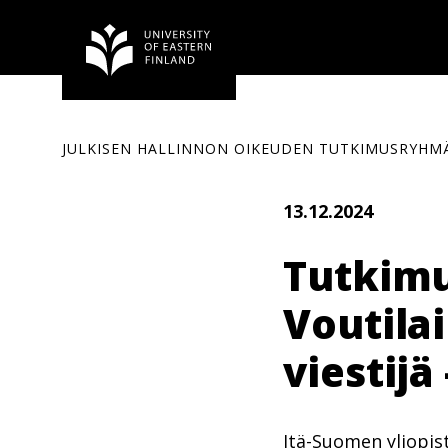
Siirry
sisältöön
JULKISEN HALLINNON OIKEUDEN TUTKIMUSRYHM
13.12.2024
Tutkim
Voutila
viestijä
Itä-Suomen yliopist