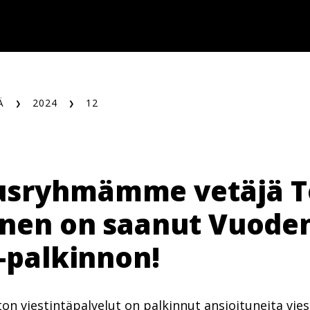
Ä
2024
12
usryhmämme vetäjä 
inen on saanut Vuode
 -palkinnon!
on viestintäpalvelut on palkinnut ansioituneita viest