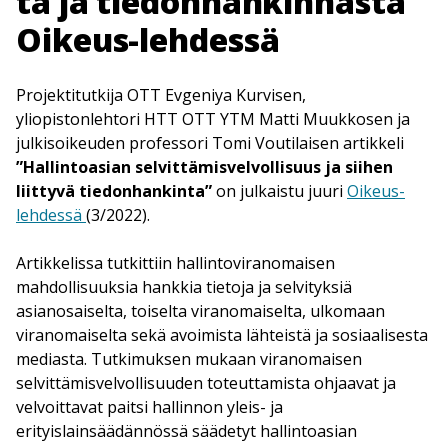
ta ja tiedonhankinnasta
Oikeus-lehdessä
Projektitutkija OTT Evgeniya Kurvisen,
yliopistonlehtori HTT OTT YTM Matti Muukkosen ja
julkisoikeuden professori Tomi Voutilaisen artikkeli
”Hallintoasian selvittämisvelvollisuus ja siihen
liittyvä tiedonhankinta”
on julkaistu juuri
Oikeus-
lehdessä
(3/2022).
Artikkelissa tutkittiin hallintoviranomaisen
mahdollisuuksia hankkia tietoja ja selvityksiä
asianosaiselta, toiselta viranomaiselta, ulkomaan
viranomaiselta sekä avoimista lähteistä ja sosiaalisesta
mediasta. Tutkimuksen mukaan viranomaisen
selvittämisvelvollisuuden toteuttamista ohjaavat ja
velvoittavat paitsi hallinnon yleis- ja
erityislainsäädännössä säädetyt hallintoasian