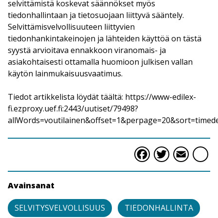
selvittämistä koskevat säännökset myös
tiedonhallintaan ja tietosuojaan liittyvä sääntely.
Selvittämisvelvollisuuteen liittyvien
tiedonhankintakeinojen ja lähteiden käyttöä on tästä
syystä arvioitava ennakkoon viranomais- ja
asiakohtaisesti ottamalla huomioon julkisen vallan
käytön lainmukaisuusvaatimus.
Tiedot artikkelista löydät täältä: https://www-edilex-
fi.ezproxy.uef.fi:2443/uutiset/79498?
allWords=voutilainen&offset=1&perpage=20&sort=time
Faceboo
Twitte
Ema
S
Avainsanat
SELVITYSVELVOLLISUUS
TIEDONHALLINTA