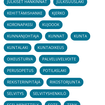
JULKISET HANKINNAT
JULKISUUSLAKI
KEHITTÄMISHANKE
KJERKO
KORONAPASSI
KUJOOOK
KUNNANJOHTAJA
KUNNAT
KUNTA
KUNTALAKI
KUNTAOIKEUS
OIKEUSTURVA
PALVELUVELVOITE
PERUSOPETUS
POTILASLAKI
REKISTERINPITÄJÄ
RIKOSTORJUNTA
SELVITYS
SELVITYSHENKILÖ
SGEI-MENETTELY
SOTE
TENK