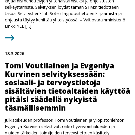
kirjaamismenettelyjen yhtenäistämiseksi ja ohjeistusten
selkeyttämistä. Selvityksen löydät tämän STM:n tiedotteen
takaa: Selvityshenkilöt: Sote-diagnoositietojen kirjaamista ja
ohjausta täytyy kehittää yhteistyössä – Valtiovarainministeriö
Linkki YLE […]
18.3.2026
Tomi Voutilainen ja Evgeniya
Kurvinen selvityksessään:
sosiaali- ja terveystietoja
sisältävien tietoaltaiden käyttöä
pitäisi säädellä nykyistä
täsmällisemmin
Julkisoikeuden professori Tomi Voutilainen ja yliopistonlehtori
Evgeniya Kurvinen selvittivät, onko hyvinvointialueiden ja
muiden tärkeiden toimijoiden terveystietojen käsittely