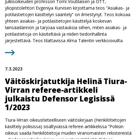
Julkisoikeuden professori Tomi Voutilaisen ja OTT,
yliopistolehtori Evgeniya Kurvisen kirjoittama teos ”Asiakas- ja
potilastietojen käsittelyn sääntely” on ilmestynyt. Teos kokoaa
yhteen asiakas- ja potilastietojen käsittelyä koskevan
lainsäädännön ja tarjoaa vastauksia siihen, miten asiakas- ja
potilastietoja on käsiteltävä ja niiden tiedonhallinta
järjestettävä. Teos tilattavissa Alma Talentin verkkosivuilta.
7.3.2023
Väitöskirjatutkija Helinä Tiura-
Virran referee-artikkeli
julkaistu Defensor Legisissä
1/2023
Tiura-Virran oikeustieteelliseen väitöskirjaan (Henkilötietojen
käsittely poliisissa) sisältyvässä referee-artikkelissa ”Poliisin
oikeus saada henkilötietoja muiden viranomaisten rekistereistä