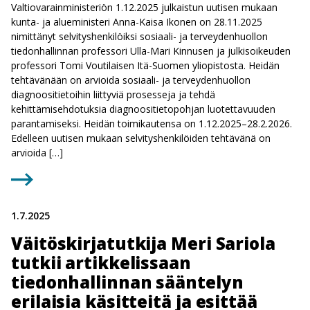
Valtiovarainministeriön 1.12.2025 julkaistun uutisen mukaan
kunta- ja alueministeri Anna-Kaisa Ikonen on 28.11.2025
nimittänyt selvityshenkilöiksi sosiaali- ja terveydenhuollon
tiedonhallinnan professori Ulla-Mari Kinnusen ja julkisoikeuden
professori Tomi Voutilaisen Itä-Suomen yliopistosta. Heidän
tehtävänään on arvioida sosiaali- ja terveydenhuollon
diagnoositietoihin liittyviä prosesseja ja tehdä
kehittämisehdotuksia diagnoositietopohjan luotettavuuden
parantamiseksi. Heidän toimikautensa on 1.12.2025–28.2.2026.
Edelleen uutisen mukaan selvityshenkilöiden tehtävänä on
arvioida […]
1.7.2025
Väitöskirjatutkija Meri Sariola
tutkii artikkelissaan
tiedonhallinnan sääntelyn
erilaisia käsitteitä ja esittää