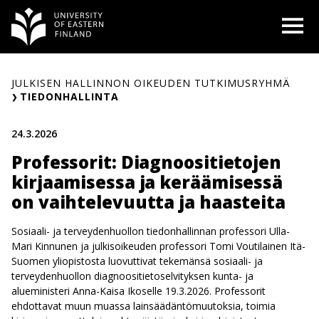
Siirry
O
sisältöön
JULKISEN HALLINNON OIKEUDEN TUTKIMUSRYHMÄ
TIEDONHALLINTA
24.3.2026
Professorit: Diagnoositietojen
kirjaamisessa ja keräämisessä
on vaihtelevuutta ja haasteita
Sosiaali- ja terveydenhuollon tiedonhallinnan professori Ulla-
Mari Kinnunen ja julkisoikeuden professori Tomi Voutilainen Itä-
Suomen yliopistosta luovuttivat tekemänsä sosiaali- ja
terveydenhuollon diagnoositietoselvityksen kunta- ja
alueministeri Anna-Kaisa Ikoselle 19.3.2026. Professorit
ehdottavat muun muassa lainsäädäntömuutoksia, toimia