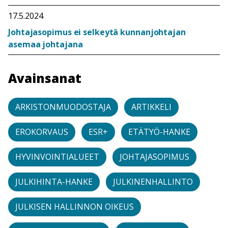
17.5.2024
Johtajasopimus ei selkeytä kunnanjohtajan
asemaa johtajana
Avainsanat
ARKISTONMUODOSTAJA
ARTIKKELI
EROKORVAUS
ESR+
ETÄTYÖ-HANKE
HYVINVOINTIALUEET
JOHTAJASOPIMUS
JULKIHINTA-HANKE
JULKINENHALLINTO
JULKISEN HALLINNON OIKEUS