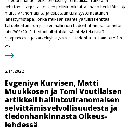
– tiedonsaantioikeuksien uusi systematiikka” tutkitaan
kehittämistarpeita koskien poliisin oikeutta saada henkilötietoja
muilta viranomaisilta ja esitetään uusi systemaattinen
lähestymistapa, jonka mukaan sääntelyä tulisi kehittää.
Lähtökohtana on julkisen hallinnon tiedonhallinnasta annetun
lain (906/2019, tiedonhallintalaki) sääntely teknisistä
rajapinnoista ja katseluyhteyksistä. Tiedonhallintalain 30.5 §:n
[…]
2.11.2022
Evgeniya Kurvisen, Matti
Muukkosen ja Tomi Voutilaisen
artikkeli hallintoviranomaisen
selvittämisvelvollisuudesta ja
tiedonhankinnasta Oikeus-
lehdessä