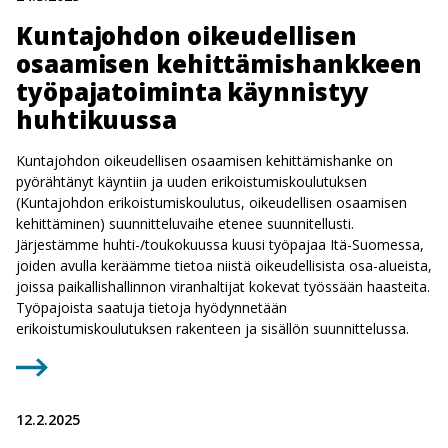
Kuntajohdon oikeudellisen
osaamisen kehittämishankkeen
työpajatoiminta käynnistyy
huhtikuussa
Kuntajohdon oikeudellisen osaamisen kehittämishanke on
pyörähtänyt käyntiin ja uuden erikoistumiskoulutuksen
(Kuntajohdon erikoistumiskoulutus, oikeudellisen osaamisen
kehittäminen) suunnitteluvaihe etenee suunnitellusti.
Järjestämme huhti-/toukokuussa kuusi työpajaa Itä-Suomessa,
joiden avulla keräämme tietoa niistä oikeudellisista osa-alueista,
joissa paikallishallinnon viranhaltijat kokevat työssään haasteita.
Työpajoista saatuja tietoja hyödynnetään
erikoistumiskoulutuksen rakenteen ja sisällön suunnittelussa.
12.2.2025