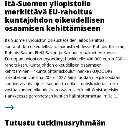
Itä-Suomen yliopistolle
merkittävä EU-rahoitus
kuntajohdon oikeudellisen
osaamisen kehittämiseen
Itä-Suomen yliopiston oikeustieteiden laitos kehittää
kuntajohdon oikeudellista osaamista yhdessä Pohjois-Karjalan,
Pohjois-Savon, Etelä-Savon ja Kainuun maakuntien kanssa.
Euroopan unioni on myöntänyt hankkeelle 400 000 euron ESR+-
rahoituksen. Kuntajohdon oikeudellisen osaamisen
kehittäminen – ”kuntajohtamiskoulu” -hanke (KUJOOOK)
toteutetaan vuosina 2025–2027. Siinä luodaan ja pilotoidaan
kuntien viranhaltijoille suunnattu erikoistumiskoulutus, mikä
vastaa kuntien oikeudellisen osaamisen kehittämistarpeisiin.
Hankkeessa parannetaan kuntien hallintotoimintaa, millä […]
Tutustu tutkimusryhmään