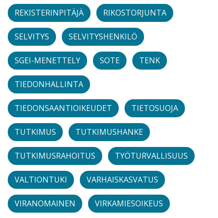
REKISTERINPITÄJÄ
RIKOSTORJUNTA
SELVITYS
SELVITYSHENKILÖ
SGEI-MENETTELY
SOTE
TENK
TIEDONHALLINTA
TIEDONSAANTIOIKEUDET
TIETOSUOJA
TUTKIMUS
TUTKIMUSHANKE
TUTKIMUSRAHOITUS
TYÖTURVALLISUUS
VALTIONTUKI
VARHAISKASVATUS
VIRANOMAINEN
VIRKAMIESOIKEUS