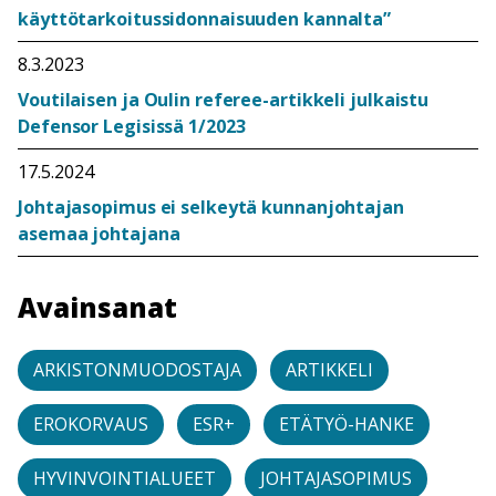
käyttötarkoitussidonnaisuuden kannalta”
8.3.2023
Voutilaisen ja Oulin referee-artikkeli julkaistu
Defensor Legisissä 1/2023
17.5.2024
Johtajasopimus ei selkeytä kunnanjohtajan
asemaa johtajana
Avainsanat
ARKISTONMUODOSTAJA
ARTIKKELI
EROKORVAUS
ESR+
ETÄTYÖ-HANKE
HYVINVOINTIALUEET
JOHTAJASOPIMUS