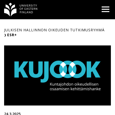
Siirry
O
sisältöön
JULKISEN HALLINNON OIKEUDEN TUTKIMUSRYHMÄ
ESR+
24.3.2025