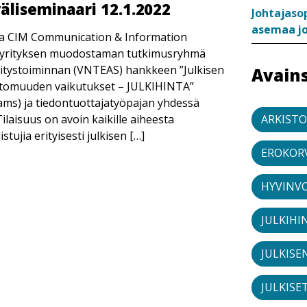
liseminaari 12.1.2022
Johtajaso
asemaa j
n ja CIM Communication & Information
iyrityksen muodostaman tutkimusryhmä
lvitystoiminnan (VNTEAS) hankkeen ”Julkisen
Avain
uttomuuden vaikutukset – JULKIHINTA”
ams) ja tiedontuottajatyöpajan yhdessä
ARKIST
laisuus on avoin kaikille aiheesta
stujia erityisesti julkisen […]
EROKOR
HYVINV
JULKIHI
JULKISE
JULKISE