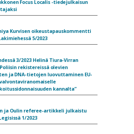
kkonen Focus Localis -tiedejulkaisun
tajaksi
iya Kurvisen oikeustapauskommentti
 Lakimiehessä 5/2023
hdessä 3/2023 Helinä Tiura-Virran
”Poliisin rekistereissä olevien
ten ja DNA-tietojen luovuttaminen EU-
valvontaviranomaiselle
koitussidonnaisuuden kannalta”
n ja Oulin referee-artikkeli julkaistu
Legisissä 1/2023