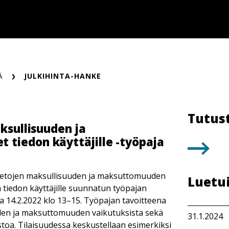
Ä
JULKIHINTA-HANKE
Tutus
ksullisuuden ja
tiedon käyttäjille -työpaja
ietojen maksullisuuden ja maksuttomuuden
Luetu
 tiedon käyttäjille suunnatun työpajan
14.2.2022 klo 13–15. Työpajan tavoitteena
uden ja maksuttomuuden vaikutuksista sekä
31.1.2024
stoa. Tilaisuudessa keskustellaan esimerkiksi