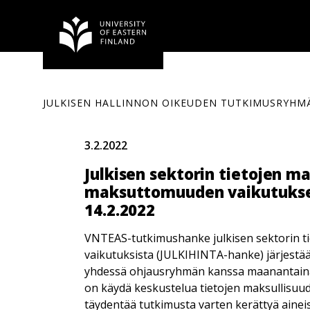
Siirry
sisältöön
JULKISEN HALLINNON OIKEUDEN TUTKIMUSRYHM
3.2.2022
Julkisen sektorin tietojen ma
maksuttomuuden vaikutukset 
14.2.2022
VNTEAS-tutkimushanke julkisen sektorin t
vaikutuksista (JULKIHINTA-hanke) järjestää
yhdessä ohjausryhmän kanssa maanantaina 
on käydä keskustelua tietojen maksullisu
täydentää tutkimusta varten kerättyä ainei