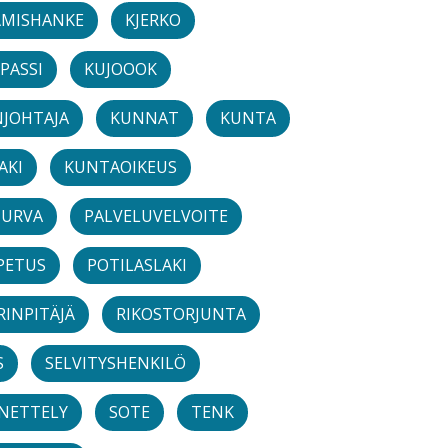
ÄMISHANKE
KJERKO
PASSI
KUJOOOK
JOHTAJA
KUNNAT
KUNTA
AKI
KUNTAOIKEUS
TURVA
PALVELUVELVOITE
PETUS
POTILASLAKI
RINPITÄJÄ
RIKOSTORJUNTA
S
SELVITYSHENKILÖ
ENETTELY
SOTE
TENK