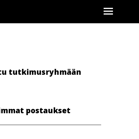
OPEN
tu tutkimusryhmään
immat postaukset