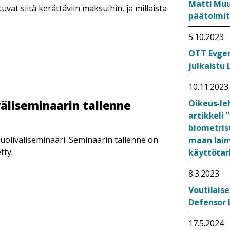
Matti Muu
uvat siitä kerättäviin maksuihin, ja millaista
päätoimit
5.10.2023
OTT Evgen
julkaistu
10.11.2023
Oikeus-le
äliseminaarin tallenne
artikkeli 
biometris
oliväliseminaari. Seminaarin tallenne on
maan lain
tty.
käyttötar
8.3.2023
Voutilaise
Defensor 
17.5.2024