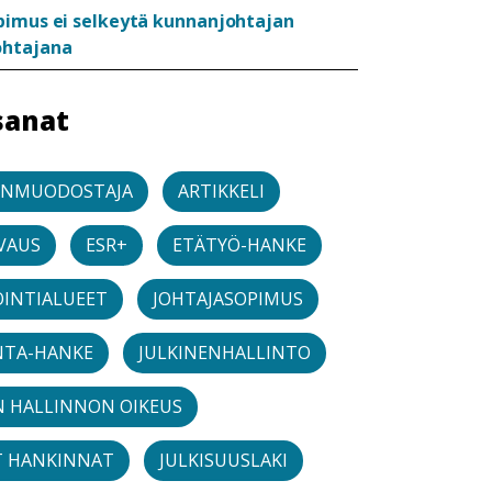
pimus ei selkeytä kunnanjohtajan
ohtajana
sanat
ONMUODOSTAJA
ARTIKKELI
VAUS
ESR+
ETÄTYÖ-HANKE
OINTIALUEET
JOHTAJASOPIMUS
NTA-HANKE
JULKINENHALLINTO
N HALLINNON OIKEUS
T HANKINNAT
JULKISUUSLAKI