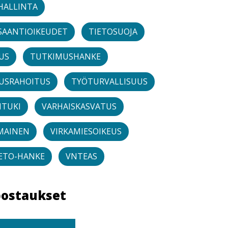
HALLINTA
SAANTIOIKEUDET
TIETOSUOJA
US
TUTKIMUSHANKE
USRAHOITUS
TYÖTURVALLISUUS
NTUKI
VARHAISKASVATUS
MAINEN
VIRKAMIESOIKEUS
IETO-HANKE
VNTEAS
postaukset