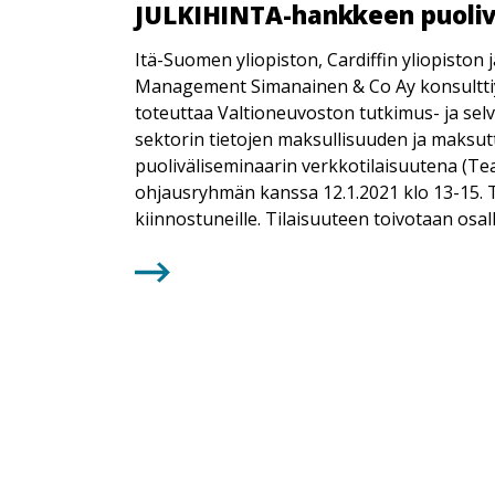
JULKIHINTA-hankkeen puolivä
Itä-Suomen yliopiston, Cardiffin yliopisto
Management Simanainen & Co Ay konsultt
toteuttaa Valtioneuvoston tutkimus- ja se
sektorin tietojen maksullisuuden ja maks
puoliväliseminaarin verkkotilaisuutena (Te
ohjausryhmän kanssa 12.1.2021 klo 13-15. Ti
kiinnostuneille. Tilaisuuteen toivotaan osalli