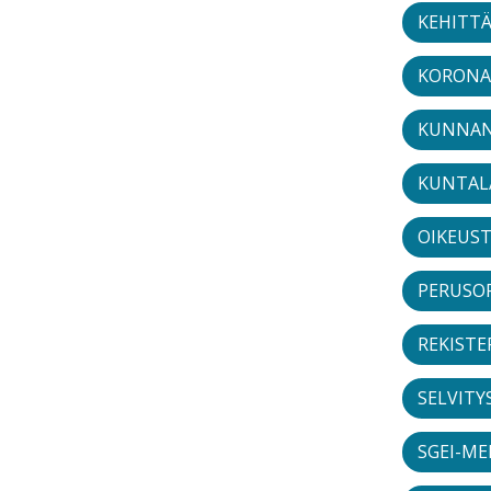
KEHITT
KORONA
KUNNAN
KUNTAL
OIKEUS
PERUSO
REKISTE
SELVITY
SGEI-M