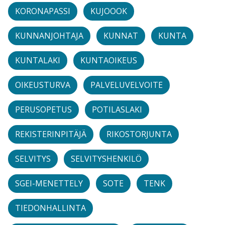
KORONAPASSI
KUJOOOK
KUNNANJOHTAJA
KUNNAT
KUNTA
KUNTALAKI
KUNTAOIKEUS
OIKEUSTURVA
PALVELUVELVOITE
PERUSOPETUS
POTILASLAKI
REKISTERINPITÄJÄ
RIKOSTORJUNTA
SELVITYS
SELVITYSHENKILÖ
SGEI-MENETTELY
SOTE
TENK
TIEDONHALLINTA