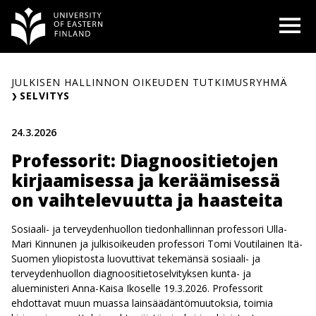
Siirry
O
sisältöön
JULKISEN HALLINNON OIKEUDEN TUTKIMUSRYHMÄ
SELVITYS
24.3.2026
Professorit: Diagnoositietojen
kirjaamisessa ja keräämisessä
on vaihtelevuutta ja haasteita
Sosiaali- ja terveydenhuollon tiedonhallinnan professori Ulla-
Mari Kinnunen ja julkisoikeuden professori Tomi Voutilainen Itä-
Suomen yliopistosta luovuttivat tekemänsä sosiaali- ja
terveydenhuollon diagnoositietoselvityksen kunta- ja
alueministeri Anna-Kaisa Ikoselle 19.3.2026. Professorit
ehdottavat muun muassa lainsäädäntömuutoksia, toimia