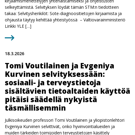
kirjaamismenettelyjen yhtenäistämiseksi ja ohjeistusten
selkeyttämistä. Selvityksen löydät tämän STM:n tiedotteen
takaa: Selvityshenkilöt: Sote-diagnoositietojen kirjaamista ja
ohjausta täytyy kehittää yhteistyössä – Valtiovarainministeriö
Linkki YLE […]
18.3.2026
Tomi Voutilainen ja Evgeniya
Kurvinen selvityksessään:
sosiaali- ja terveystietoja
sisältävien tietoaltaiden käyttöä
pitäisi säädellä nykyistä
täsmällisemmin
Julkisoikeuden professori Tomi Voutilainen ja yliopistonlehtori
Evgeniya Kurvinen selvittivät, onko hyvinvointialueiden ja
muiden tärkeiden toimijoiden terveystietojen käsittely