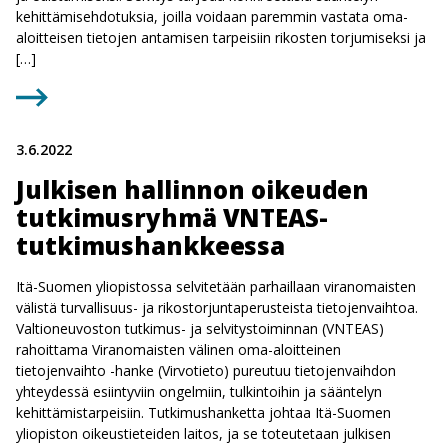
kehittämisehdotuksia, joilla voidaan paremmin vastata oma-
aloitteisen tietojen antamisen tarpeisiin rikosten torjumiseksi ja
[…]
3.6.2022
Julkisen hallinnon oikeuden
tutkimusryhmä VNTEAS-
tutkimushankkeessa
Itä-Suomen yliopistossa selvitetään parhaillaan viranomaisten
välistä turvallisuus- ja rikostorjuntaperusteista tietojenvaihtoa.
Valtioneuvoston tutkimus- ja selvitystoiminnan (VNTEAS)
rahoittama Viranomaisten välinen oma-aloitteinen
tietojenvaihto -hanke (Virvotieto) pureutuu tietojenvaihdon
yhteydessä esiintyviin ongelmiin, tulkintoihin ja sääntelyn
kehittämistarpeisiin. Tutkimushanketta johtaa Itä-Suomen
yliopiston oikeustieteiden laitos, ja se toteutetaan julkisen