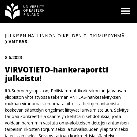
Siirry
O
sisältöön
JULKISEN HALLINNON OIKEUDEN TUTKIMUSRYHMÄ
VNTEAS
8.6.2023
VIRVOTIETO-hankeraportti
julkaistu!
Itä-Suomen yliopiston, Poliisiammattikorkeakoulun ja Vaasan
yliopiston yhteistyössä tekemän VNTEAS-hankeselvityksen
mukaan viranomaisten oma-aloitteista tietojen antamista
koskevan sääntelyn ongelmat liittyvät lainvalmisteluun. Selvitys
tarjoaa konkreettisia sääntelyn kehittämisehdotuksia, joilla
voidaan paremmin vastata oma-aloitteisen tietojen antamisen
tarpeisiin rikosten torjumiseksi ja turvallisuuden ylläpitämiseksi
ja edistämiseksi. Selvitys tarjoaa konkreettisia sääntelyn