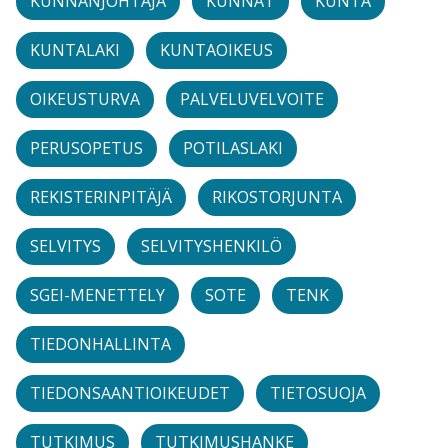
KUNNANJOHTAJA
KUNNAT
KUNTA
KUNTALAKI
KUNTAOIKEUS
OIKEUSTURVA
PALVELUVELVOITE
PERUSOPETUS
POTILASLAKI
REKISTERINPITÄJÄ
RIKOSTORJUNTA
SELVITYS
SELVITYSHENKILÖ
SGEI-MENETTELY
SOTE
TENK
TIEDONHALLINTA
TIEDONSAANTIOIKEUDET
TIETOSUOJA
TUTKIMUS
TUTKIMUSHANKE