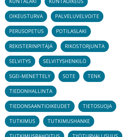
KUNTALAKI
KUNTAOIKEUS
OIKEUSTURVA
PALVELUVELVOITE
PERUSOPETUS
POTILASLAKI
REKISTERINPITÄJÄ
RIKOSTORJUNTA
SELVITYS
SELVITYSHENKILÖ
SGEI-MENETTELY
SOTE
TENK
TIEDONHALLINTA
TIEDONSAANTIOIKEUDET
TIETOSUOJA
TUTKIMUS
TUTKIMUSHANKE
TUTKIMUSRAHOITUS
TYÖTURVALLISUUS