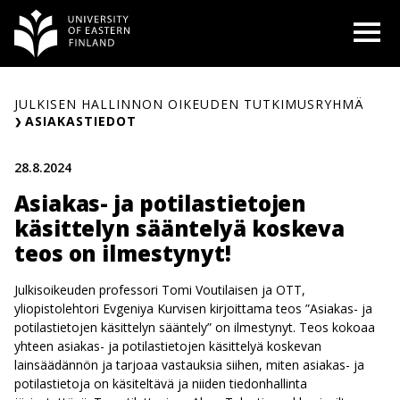
Siirry
O
sisältöön
JULKISEN HALLINNON OIKEUDEN TUTKIMUSRYHMÄ
ASIAKASTIEDOT
28.8.2024
Asiakas- ja potilastietojen
käsittelyn sääntelyä koskeva
teos on ilmestynyt!
Julkisoikeuden professori Tomi Voutilaisen ja OTT,
yliopistolehtori Evgeniya Kurvisen kirjoittama teos ”Asiakas- ja
potilastietojen käsittelyn sääntely” on ilmestynyt. Teos kokoaa
yhteen asiakas- ja potilastietojen käsittelyä koskevan
lainsäädännön ja tarjoaa vastauksia siihen, miten asiakas- ja
potilastietoja on käsiteltävä ja niiden tiedonhallinta