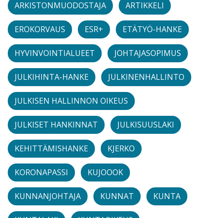
ARKISTONMUODOSTAJA
ARTIKKELI
EROKORVAUS
ESR+
ETÄTYÖ-HANKE
HYVINVOINTIALUEET
JOHTAJASOPIMUS
JULKIHINTA-HANKE
JULKINENHALLINTO
JULKISEN HALLINNON OIKEUS
JULKISET HANKINNAT
JULKISUUSLAKI
KEHITTÄMISHANKE
KJERKO
KORONAPASSI
KUJOOOK
KUNNANJOHTAJA
KUNNAT
KUNTA