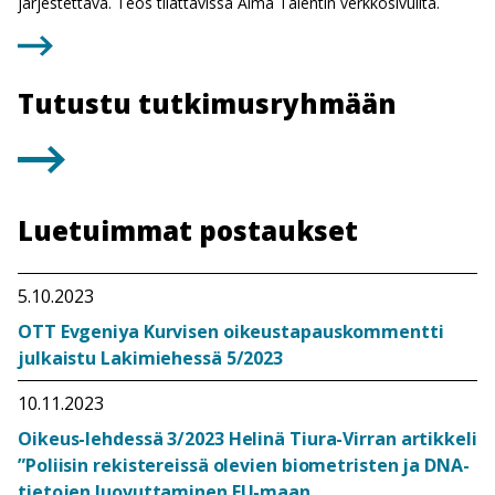
järjestettävä. Teos tilattavissa Alma Talentin verkkosivuilta.
Tutustu tutkimusryhmään
Luetuimmat postaukset
5.10.2023
OTT Evgeniya Kurvisen oikeustapauskommentti
julkaistu Lakimiehessä 5/2023
10.11.2023
Oikeus-lehdessä 3/2023 Helinä Tiura-Virran artikkeli
”Poliisin rekistereissä olevien biometristen ja DNA-
tietojen luovuttaminen EU-maan