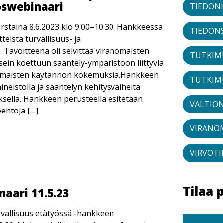
öswebinaari
TIEDON
orstaina 8.6.2023 klo 9.00–10.30. Hankkeessa
TIEDON
teista turvallisuus- ja
. Tavoitteena oli selvittää viranomaisten
TUTKIM
sein koettuun sääntely-ympäristöön liittyviä
ranomaisten käytännön kokemuksia.Hankkeen
TUTKIM
ineistolla ja sääntelyn kehitysvaiheita
uksella. Hankkeen perusteella esitetään
VALTIO
oehtoja […]
VIRANO
VIRVOT
Tilaa 
aari 11.5.23
urvallisuus etätyössä -hankkeen