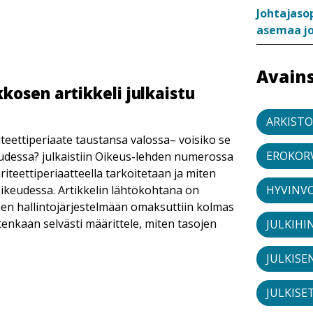
Johtajaso
asemaa j
Avain
osen artikkeli julkaistu
ARKIST
teettiperiaate taustansa valossa– voisiko se
EROKOR
udessa? julkaistiin Oikeus-lehden numerossa
ariteettiperiaatteella tarkoitetaan ja miten
HYVINV
ikeudessa. Artikkelin lähtökohtana on
en hallintojärjestelmään omaksuttiin kolmas
tenkaan selvästi määrittele, miten tasojen
JULKIHI
JULKISE
JULKISE