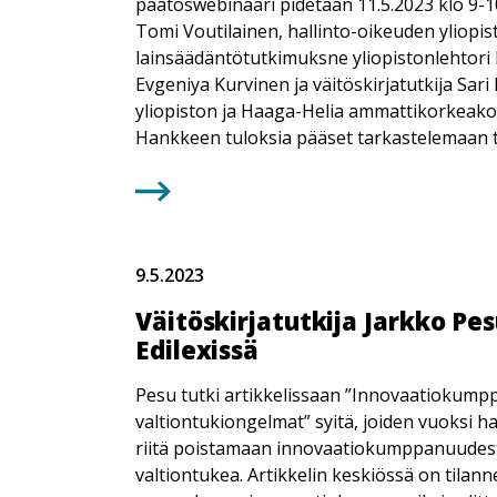
päätöswebinaari pidetään 11.5.2023 klo 9-1
Tomi Voutilainen, hallinto-oikeuden yliopi
lainsäädäntötutkimuksne yliopistonlehtori 
Evgeniya Kurvinen ja väitöskirjatutkija Sa
yliopiston ja Haaga-Helia ammattikorkeako
Hankkeen tuloksia pääset tarkastelemaan t
9.5.2023
Väitöskirjatutkija Jarkko Pes
Edilexissä
Pesu tutki artikkelissaan ”Innovaatiokump
valtiontukiongelmat” syitä, joiden vuoksi h
riitä poistamaan innovaatiokumppanuudest
valtiontukea. Artikkelin keskiössä on tila