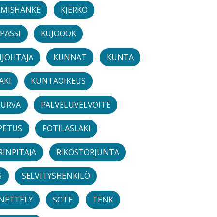
ÄMISHANKE
KJERKO
PASSI
KUJOOOK
JOHTAJA
KUNNAT
KUNTA
AKI
KUNTAOIKEUS
TURVA
PALVELUVELVOITE
PETUS
POTILASLAKI
RINPITÄJÄ
RIKOSTORJUNTA
S
SELVITYSHENKILÖ
ENETTELY
SOTE
TENK