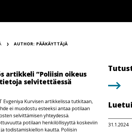
Ä
AUTHOR: PÄÄKÄYTTÄJÄ
Tutus
artikkeli ”Poliisin oikeus
tietoja selvitettäessä
T Evgeniya Kurvisen artikkelissa tutkitaan,
Luetu
uhde ei muodostu esteeksi antaa potilaan
rikosten selvittämisen yhteydessä.
tuvuutta potilaan henkilöllisyyttä koskeviin
31.1.2024
a todistamiskiellon kautta. Poliisin