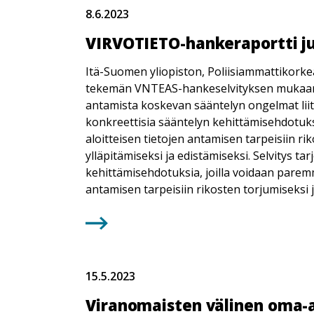
8.6.2023
VIRVOTIETO-hankeraportti ju
Itä-Suomen yliopiston, Poliisiammattikorke
tekemän VNTEAS-hankeselvityksen mukaan v
antamista koskevan sääntelyn ongelmat liitt
konkreettisia sääntelyn kehittämisehdotuks
aloitteisen tietojen antamisen tarpeisiin ri
ylläpitämiseksi ja edistämiseksi. Selvitys ta
kehittämisehdotuksia, joilla voidaan parem
antamisen tarpeisiin rikosten torjumiseksi j
15.5.2023
Viranomaisten välinen oma-a