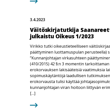
3.4.2023
Väitöskirjatutkija Saanareet
julkaistu Oikeus 1/2023
Virikko tutki oikeustieteelliseen väitöskir
päättyminen luottamuspulan perusteella) si
”Kunnanjohtajan virkasuhteen päättyminen 
(410/2015) 42 §:n 3 momentin tarkoittaman
erokorvauksen lakisääteisiä vaatimuksia l
sopimuskäytäntöjä laadullisen tutkimuksen
erokorvausta tulisi käyttää johtajasopimuk
kunnanjohtajan viran hoitoon liittyvän erim
[…]