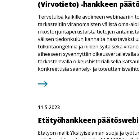
(Virvotieto) -hankkeen päät
Tervetuloa kaikille avoimeen webinaariin t
tarkasteltiin viranomaisten välistä oma-aloit
rikostorjuntaperustaista tietojen antamista
välisen tiedonkulun kannalta haastavaksi u
tulkintaongelmia ja niiden syitä sekä vi
aiheeseen syvennyttiin oikeusvertailevalla a
tarkastelevalla oikeushistoriallisella katsa
konkreettisia sääntely- ja toteuttamisvaiht
11.5.2023
Etätyöhankkeen päätöswebin
Etätyön malli: Yksityiselämän suoja ja työt