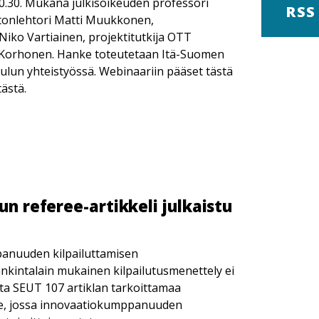
0.30. Mukana julkisoikeuden professori
RSS
stonlehtori Matti Muukkonen,
Niko Vartiainen, projektitutkija OTT
ri Korhonen. Hanke toteutetaan Itä-Suomen
ulun yhteistyössä. Webinaariin pääset tästä
ästä.
un referee-artikkeli julkaistu
panuuden kilpailuttamisen
ankintalain mukainen kilpailutusmenettely ei
a SEUT 107 artiklan tarkoittamaa
nne, jossa innovaatiokumppanuuden