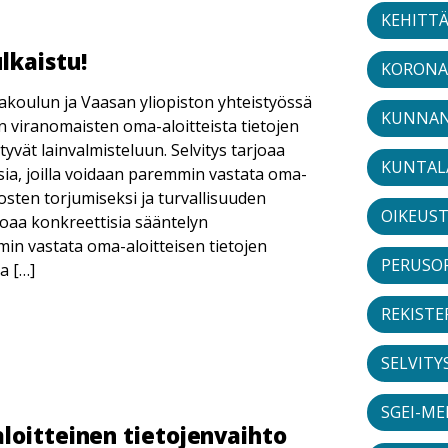
KEHITT
lkaistu!
KORONA
akoulun ja Vaasan yliopiston yhteistyössä
KUNNAN
iranomaisten oma-aloitteista tietojen
yvät lainvalmisteluun. Selvitys tarjoaa
KUNTAL
ia, joilla voidaan paremmin vastata oma-
kosten torjumiseksi ja turvallisuuden
OIKEUS
rjoaa konkreettisia sääntelyn
min vastata oma-aloitteisen tietojen
PERUSO
a […]
REKISTE
SELVITY
SGEI-M
loitteinen tietojenvaihto