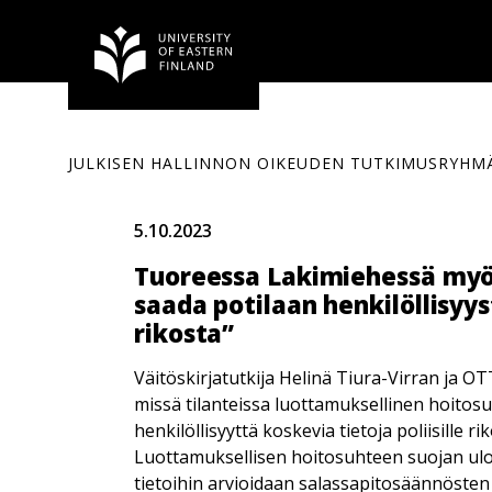
Siirry
sisältöön
JULKISEN HALLINNON OIKEUDEN TUTKIMUSRYHM
5.10.2023
Tuoreessa Lakimiehessä myös 
saada potilaan henkilöllisyys
rikosta”
Väitöskirjatutkija Helinä Tiura-Virran ja OT
missä tilanteissa luottamuksellinen hoitos
henkilöllisyyttä koskevia tietoja poliisille 
Luottamuksellisen hoitosuhteen suojan ulot
tietoihin arvioidaan salassapitosäännösten j