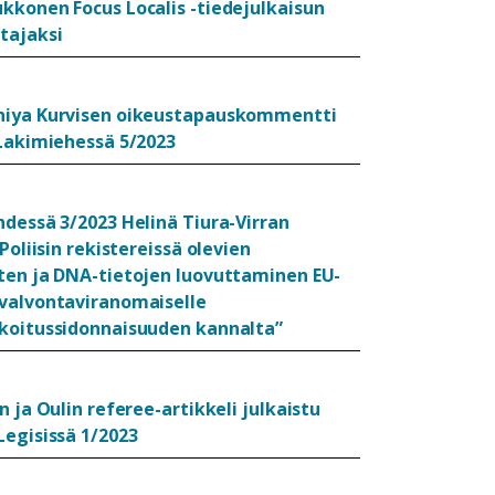
kkonen Focus Localis -tiedejulkaisun
tajaksi
iya Kurvisen oikeustapauskommentti
 Lakimiehessä 5/2023
hdessä 3/2023 Helinä Tiura-Virran
”Poliisin rekistereissä olevien
ten ja DNA-tietojen luovuttaminen EU-
valvontaviranomaiselle
koitussidonnaisuuden kannalta”
n ja Oulin referee-artikkeli julkaistu
Legisissä 1/2023