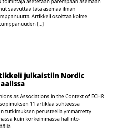
u toimittaja asetetaan parempaan asemaan
voinut saavuttaa tätä asemaa ilman
mppanuutta. Artikkeli osoittaa kolme
iokumppanuuden […]
kkeli julkaistiin Nordic
aalissa
ions as Associations in the Context of ECHR
ussopimuksen 11 artiklaa suhteessa
on tutkimuksen perusteella ymmärretty
nassa kuin korkeimmassa hallinto-
äällä