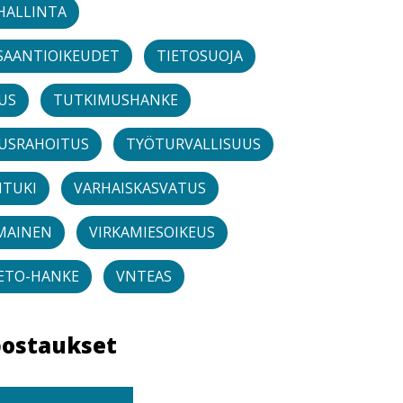
HALLINTA
SAANTIOIKEUDET
TIETOSUOJA
US
TUTKIMUSHANKE
USRAHOITUS
TYÖTURVALLISUUS
NTUKI
VARHAISKASVATUS
MAINEN
VIRKAMIESOIKEUS
IETO-HANKE
VNTEAS
postaukset