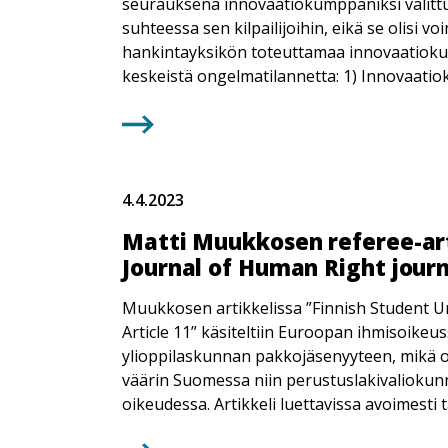
seurauksena innovaatiokumppaniksi valitt
suhteessa sen kilpailijoihin, eikä se olisi 
hankintayksikön toteuttamaa innovaatioku
keskeistä ongelmatilannetta: 1) Innovaat
4.4.2023
Matti Muukkosen referee-arti
Journal of Human Right journ
Muukkosen artikkelissa ”Finnish Student Un
Article 11” käsiteltiin Euroopan ihmisoike
ylioppilaskunnan pakkojäsenyyteen, mikä 
väärin Suomessa niin perustuslakivaliokun
oikeudessa. Artikkeli luettavissa avoimesti t