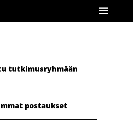
OPEN
tu tutkimusryhmään
immat postaukset