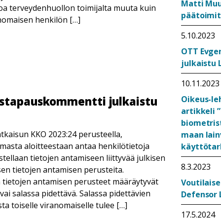
Matti Muu
oa terveydenhuollon toimijalta muuta kuin
päätoimit
anomaisen henkilön […]
5.10.2023
OTT Evgen
julkaistu
10.11.2023
Oikeus-le
ustapauskommentti julkaistu
artikkeli 
biometris
tkaisun KKO 2023:24 perusteella,
maan lain
masta aloitteestaan antaa henkilötietoja
käyttötar
stellaan tietojen antamiseen liittyvää julkisen
8.3.2023
sen tietojen antamisen perusteita.
n tietojen antamisen perusteet määräytyvät
Voutilaise
ai salassa pidettävä. Salassa pidettävien
Defensor 
a toiselle viranomaiselle tulee […]
17.5.2024