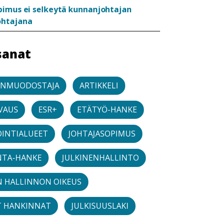
pimus ei selkeytä kunnanjohtajan
ohtajana
sanat
ONMUODOSTAJA
ARTIKKELI
VAUS
ESR+
ETÄTYÖ-HANKE
OINTIALUEET
JOHTAJASOPIMUS
NTA-HANKE
JULKINENHALLINTO
N HALLINNON OIKEUS
T HANKINNAT
JULKISUUSLAKI