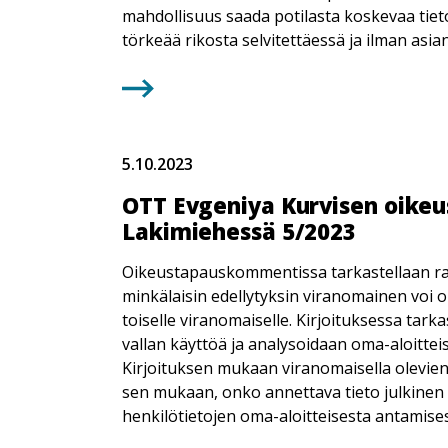
mahdollisuus saada potilasta koskevaa tiet
törkeää rikosta selvitettäessä ja ilman asi
5.10.2023
OTT Evgeniya Kurvisen oike
Lakimiehessä 5/2023
Oikeustapauskommentissa tarkastellaan ra
minkälaisin edellytyksin viranomainen voi o
toiselle viranomaiselle. Kirjoituksessa tarka
vallan käyttöä ja analysoidaan oma-aloittei
Kirjoituksen mukaan viranomaisella olevie
sen mukaan, onko annettava tieto julkinen v
henkilötietojen oma-aloitteisesta antamisest